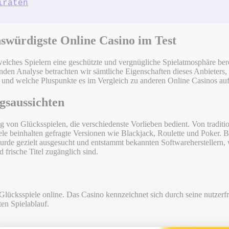
iraten
swürdigste Online Casino im Test
, welches Spielern eine geschützte und vergnügliche Spielatmosphäre be
ssenden Analyse betrachten wir sämtliche Eigenschaften dieses Anbiete
t und welche Pluspunkte es im Vergleich zu anderen Online Casinos auf
gsaussichten
von Glücksspielen, die verschiedenste Vorlieben bedient. Von tradition
ele beinhalten gefragte Versionen wie Blackjack, Roulette und Poker.
rde gezielt ausgesucht und entstammt bekannten Softwareherstellern, wa
 frische Titel zugänglich sind.
d-Glücksspiele online. Das Casino kennzeichnet sich durch seine nutzer
ten Spielablauf.