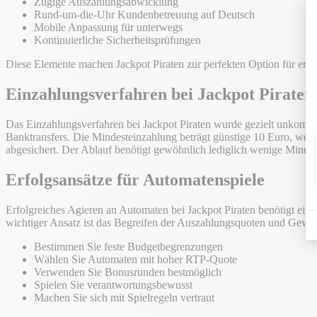
Zügige Auszahlungsabwicklung
Rund-um-die-Uhr Kundenbetreuung auf Deutsch
Mobile Anpassung für unterwegs
Kontinuierliche Sicherheitsprüfungen
Diese Elemente machen Jackpot Piraten zur perfekten Option für ernst
Einzahlungsverfahren bei Jackpot Piraten
Das Einzahlungsverfahren bei Jackpot Piraten wurde gezielt unkompli
Banktransfers. Die Mindesteinzahlung beträgt günstige 10 Euro, wodu
abgesichert. Der Ablauf benötigt gewöhnlich lediglich wenige Minuten
Erfolgsansätze für Automatenspiele
Erfolgreiches Agieren an Automaten bei Jackpot Piraten benötigt eine
wichtiger Ansatz ist das Begreifen der Auszahlungsquoten und Gewin
Bestimmen Sie feste Budgetbegrenzungen
Wählen Sie Automaten mit hoher RTP-Quote
Verwenden Sie Bonusrunden bestmöglich
Spielen Sie verantwortungsbewusst
Machen Sie sich mit Spielregeln vertraut