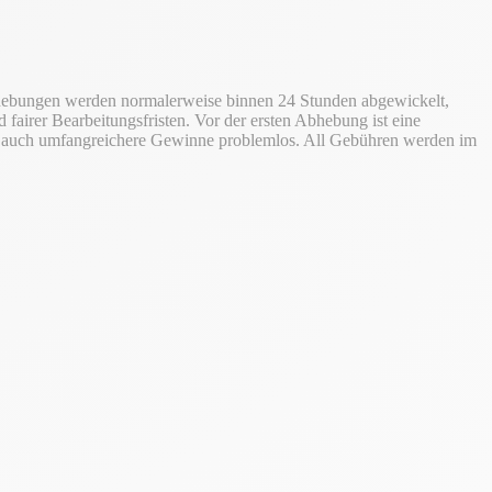
Abhebungen werden normalerweise binnen 24 Stunden abgewickelt,
fairer Bearbeitungsfristen. Vor der ersten Abhebung ist eine
en auch umfangreichere Gewinne problemlos. All Gebühren werden im