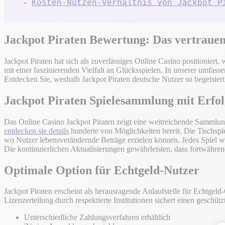
Kosten-Nutzen-Verhältnis von Jackpot P
Jackpot Piraten Bewertung: Das vertrauen
Jackpot Piraten hat sich als zuverlässiges Online Casino positioniert
mit einer faszinierenden Vielfalt an Glücksspielen. In unserer umfa
Entdecken Sie, weshalb Jackpot Piraten deutsche Nutzer so begeister
Jackpot Piraten Spielesammlung mit Erfol
Das Online Casino Jackpot Piraten zeigt eine weitreichende Sammlung 
entdecken sie details
hunderte von Möglichkeiten bereit. Die Tischspi
wo Nutzer lebensverändernde Beträge erzielen können. Jedes Spiel wu
Die kontinuierlichen Aktualisierungen gewährleisten, dass fortwährend
Optimale Option für Echtgeld-Nutzer
Jackpot Piraten erscheint als herausragende Anlaufstelle für Echtgel
Lizenzerteilung durch respektierte Institutionen sichert einen geschütz
Unterschiedliche Zahlungsverfahren erhältlich