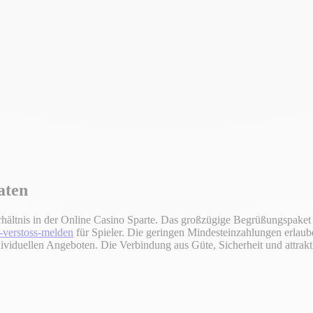
aten
rhältnis in der Online Casino Sparte. Das großzügige Begrüßungspake
-verstoss-melden
für Spieler. Die geringen Mindesteinzahlungen erlau
iduellen Angeboten. Die Verbindung aus Güte, Sicherheit und attrakti