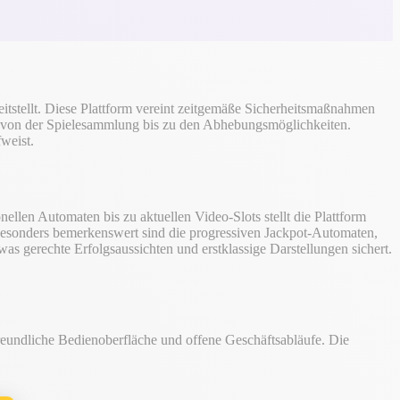
reitstellt. Diese Plattform vereint zeitgemäße Sicherheitsmaßnahmen
rs, von der Spielesammlung bis zu den Abhebungsmöglichkeiten.
weist.
ellen Automaten bis zu aktuellen Video-Slots stellt die Plattform
 Besonders bemerkenswert sind die progressiven Jackpot-Automaten,
s gerechte Erfolgsaussichten und erstklassige Darstellungen sichert.
freundliche Bedienoberfläche und offene Geschäftsabläufe. Die