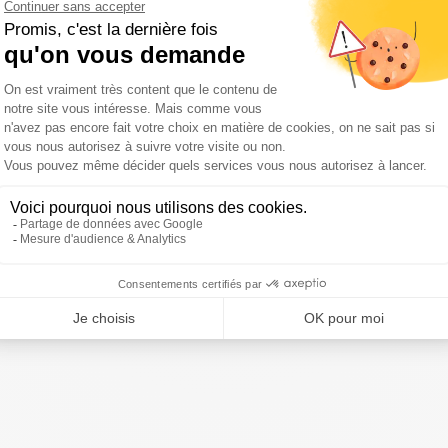
hafte Nutzer, die Sicherheit und Güte schätzen.
ziert und geschützt entwickelt. Nutzer können unter diversen Zahlungs
rch das Casino für sämtliche Budgetkategorien erreichbar wird. Alle 
, und das Geld steht unmittelbar zum Spielen bereit. Das Casino nimmt 
 überlegte Herangehensweise. Das Casino stellt unterschiedliche Slot-K
nreihen.