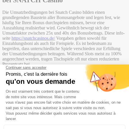
Die Umsatzbedingungen bei Snatch Casino bilden einen
grundlegenden Baustein aller Bonusangebote und legen fest, wie
häufig Sie Ihren Bonus durchspielen müssen, bevor eine
Auszahlung realisierbar wird. Gewöhnlich bewegt sich der
Umsatzfaktor zwischen 25x und 40x des Bonusbetrags. Diese info-
seite
https://snatchcasinos.de/
Vorgaben gelten sowohl für
Einzahlungsboni als auch für Freispiele. Es ist bedeutsam zu
begreifen, dass unterschiedliche Spiele verschieden zur Erfüllung
der Umsatzbedingungen beitragen. Während Slots meist zu 100%
angerechnet werden, tragen Tischspiele oft nur einen reduzierten
Prozentsatz bei.
Kostenlose Online-Casino-Spiele bei
SNATCH
Snatch Casino gestattet es Spielern, viele ihrer bevorzugten Spiele
kostenfrei zu erproben, ohne echtes Geld zu gefährden. Diese
Funktion ist besonders nützlich für Neulinge, die sich mit den
Spielregeln bekannt machen wollen. Der Demo-Modus ist für die
meisten Slots und einige Tischspiele verfügbar:
Anmeldung ohne Einzahlung realisierbar