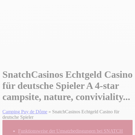
SnatchCasinos Echtgeld Casino
für deutsche Spieler
A 4-star
campsite, nature, conviviality...
Camping Puy de Dôme
»
SnatchCasinos Echtgeld Casino für
deutsche Spieler
Funktionsweise der Umsatzbedingungen bei SNATCH