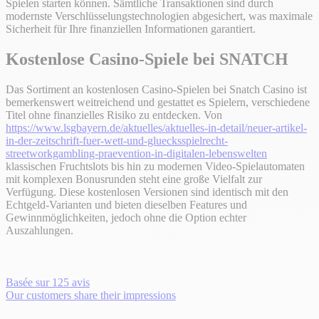
Spielen starten können. Sämtliche Transaktionen sind durch
modernste Verschlüsselungstechnologien abgesichert, was maximale
Sicherheit für Ihre finanziellen Informationen garantiert.
Kostenlose Casino-Spiele bei SNATCH
Das Sortiment an kostenlosen Casino-Spielen bei Snatch Casino ist
bemerkenswert weitreichend und gestattet es Spielern, verschiedene
Titel ohne finanzielles Risiko zu entdecken. Von
https://www.lsgbayern.de/aktuelles/aktuelles-in-detail/neuer-artikel-
in-der-zeitschrift-fuer-wett-und-gluecksspielrecht-
streetworkgambling-praevention-in-digitalen-lebenswelten
klassischen Fruchtslots bis hin zu modernen Video-Spielautomaten
mit komplexen Bonusrunden steht eine große Vielfalt zur
Verfügung. Diese kostenlosen Versionen sind identisch mit den
Echtgeld-Varianten und bieten dieselben Features und
Gewinnmöglichkeiten, jedoch ohne die Option echter
Auszahlungen.
Basée sur
125 avis
Our customers share their impressions