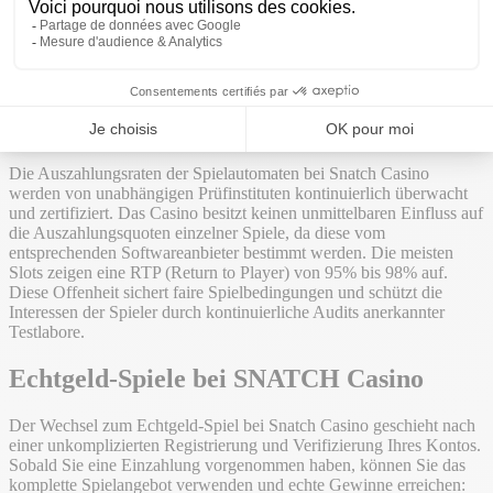
Zugriff auf hunderte von Demo-Spielen
Unbeschränktes Spielen im kostenfreien Modus
Option, Strategien zu erarbeiten
Auszahlungsraten der Spielautomaten bei
SNATCH
Die Auszahlungsraten der Spielautomaten bei Snatch Casino
werden von unabhängigen Prüfinstituten kontinuierlich überwacht
und zertifiziert. Das Casino besitzt keinen unmittelbaren Einfluss auf
die Auszahlungsquoten einzelner Spiele, da diese vom
entsprechenden Softwareanbieter bestimmt werden. Die meisten
Slots zeigen eine RTP (Return to Player) von 95% bis 98% auf.
Diese Offenheit sichert faire Spielbedingungen und schützt die
Interessen der Spieler durch kontinuierliche Audits anerkannter
Testlabore.
Echtgeld-Spiele bei SNATCH Casino
Der Wechsel zum Echtgeld-Spiel bei Snatch Casino geschieht nach
einer unkomplizierten Registrierung und Verifizierung Ihres Kontos.
Sobald Sie eine Einzahlung vorgenommen haben, können Sie das
komplette Spielangebot verwenden und echte Gewinne erreichen: