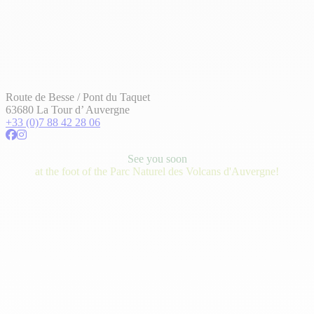
Route de Besse / Pont du Taquet
63680 La Tour d’ Auvergne
+33 (0)7 88 42 28 06
See you soon
at the foot of the Parc Naturel des Volcans d'Auvergne!