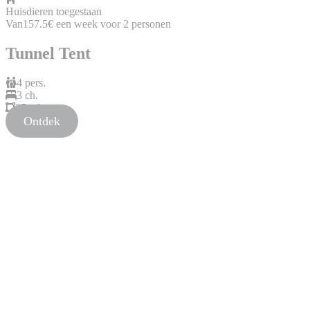
Huisdieren toegestaan
Van
157.5€
een week voor 2 personen
Tunnel Tent
4 pers.
3 ch.
37 m².
Ontdek