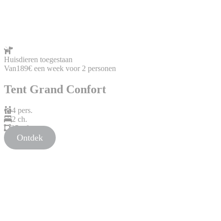
Huisdieren toegestaan
Van
189€
een week voor 2 personen
Tent Grand Confort
4 pers.
2 ch.
25 m².
Ontdek