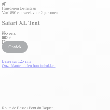
Huisdieren toegestaan
Van
189€
een week voor 2 personen
Safari XL Tent
5 pers.
2 ch.
37 m².
Ontdek
Basée sur
125 avis
Onze klanten delen hun indrukken
Route de Besse / Pont du Taquet