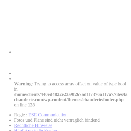
Warning
: Trying to access array offset on value of type bool
in
/home/clients/440ed4822e23a9f267adf17376a117a7/sites/la-
chauderie.com/wp-content/themes/chauderie/footer.php
on line
128
Regie :
ESE Communication
Fotos und Pläne sind nicht vertraglich bindend
Rechtliche Hinweise
Häufig gestellte Fragen