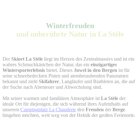
Winterfreuden
und unberührte Natur in La Stèle
Der
Skiort La Stèle
liegt im Herzen des Zentralmassivs und ist ein
wahres Schmuckkästchen der Natur, das ein
einzigartiges
Wintersporterlebnis
bietet. Dieses
Juwel in den Bergen
ist für
seine schneebedeckten Pisten und atemberaubenden Panoramen
bekannt und zieht
Skifahrer
, Langläufer und Biathleten an, die auf
der Suche nach Abenteuer und Abwechslung sind.
Mit seiner warmen und familiären Atmosphäre ist
La Stèle
der
ideale Ort für diejenigen, die sich während ihres Aufenthalts auf
unserem
Campingplatz La Chauderie
den
Freuden
der
Berge
hingeben möchten, weit weg von der Hektik der großen Ferienorte.