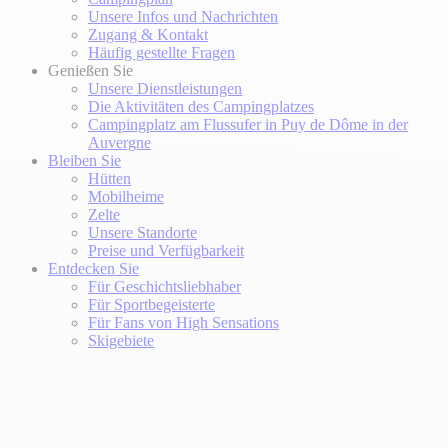
Unsere Infos und Nachrichten
Zugang & Kontakt
Häufig gestellte Fragen
Genießen Sie
Unsere Dienstleistungen
Die Aktivitäten des Campingplatzes
Campingplatz am Flussufer in Puy de Dôme in der
Auvergne
Bleiben Sie
Hütten
Mobilheime
Zelte
Unsere Standorte
Preise und Verfügbarkeit
Entdecken Sie
Für Geschichtsliebhaber
Für Sportbegeisterte
Für Fans von High Sensations
Skigebiete