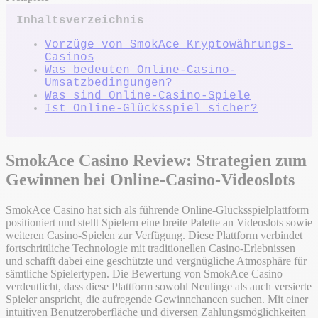
Inhaltsverzeichnis
Vorzüge von SmokAce Kryptowährungs-
Casinos
Was bedeuten Online-Casino-
Umsatzbedingungen?
Was sind Online-Casino-Spiele
Ist Online-Glücksspiel sicher?
SmokAce Casino Review: Strategien zum
Gewinnen bei Online-Casino-Videoslots
SmokAce Casino hat sich als führende Online-Glücksspielplattform
positioniert und stellt Spielern eine breite Palette an Videoslots sowie
weiteren Casino-Spielen zur Verfügung. Diese Plattform verbindet
fortschrittliche Technologie mit traditionellen Casino-Erlebnissen
und schafft dabei eine geschützte und vergnügliche Atmosphäre für
sämtliche Spielertypen. Die Bewertung von SmokAce Casino
verdeutlicht, dass diese Plattform sowohl Neulinge als auch versierte
Spieler anspricht, die aufregende Gewinnchancen suchen. Mit einer
intuitiven Benutzeroberfläche und diversen Zahlungsmöglichkeiten