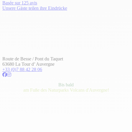
Basée sur
125 avis
Unsere Gäste teilen ihre Eindrücke
Route de Besse / Pont du Taquet
63680 La Tour d’ Auvergne
+33 (0)7 88 42 28 06
Bis bald
am Fuße des Naturparks Volcans d'Auvergne!