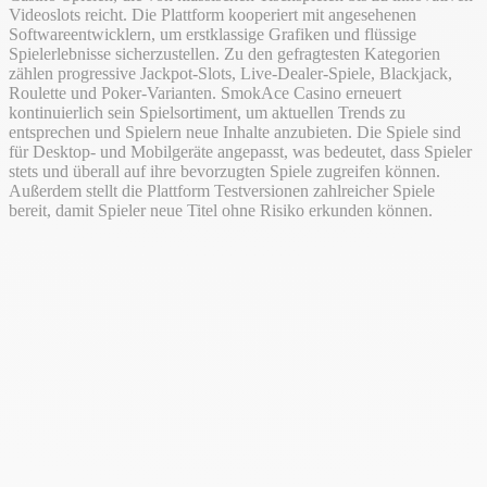
Videoslots reicht. Die Plattform kooperiert mit angesehenen
Softwareentwicklern, um erstklassige Grafiken und flüssige
Spielerlebnisse sicherzustellen. Zu den gefragtesten Kategorien
zählen progressive Jackpot-Slots, Live-Dealer-Spiele, Blackjack,
Roulette und Poker-Varianten. SmokAce Casino erneuert
kontinuierlich sein Spielsortiment, um aktuellen Trends zu
entsprechen und Spielern neue Inhalte anzubieten. Die Spiele sind
für Desktop- und Mobilgeräte angepasst, was bedeutet, dass Spieler
stets und überall auf ihre bevorzugten Spiele zugreifen können.
Außerdem stellt die Plattform Testversionen zahlreicher Spiele
bereit, damit Spieler neue Titel ohne Risiko erkunden können.