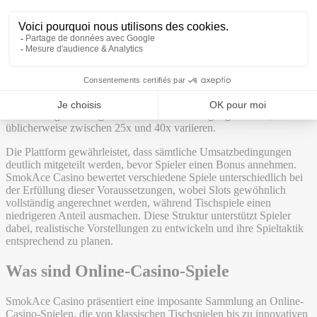
Was bedeuten Online-Casino-
Umsatzbedingungen?
Bei SmokAce Casino bezeichnet der Begriff Umsatzbedingungen
die Häufigkeit, mit der ein Bonus verwendet werden muss, bevor
eine Auszahlung als reales Geld möglich ist. Diese Bestimmungen
bilden einen fundamentalen Teil der Bonusstruktur und
unterscheiden sich je nach Angebotsart. SmokAce Casino stellt
durchsichtige und angemessene Umsatzbedingungen bereit, die
üblicherweise zwischen 25x und 40x variieren.
Die Plattform gewährleistet, dass sämtliche Umsatzbedingungen
deutlich mitgeteilt werden, bevor Spieler einen Bonus annehmen.
SmokAce Casino bewertet verschiedene Spiele unterschiedlich bei
der Erfüllung dieser Voraussetzungen, wobei Slots gewöhnlich
vollständig angerechnet werden, während Tischspiele einen
niedrigeren Anteil ausmachen. Diese Struktur unterstützt Spieler
dabei, realistische Vorstellungen zu entwickeln und ihre Spieltaktik
entsprechend zu planen.
Was sind Online-Casino-Spiele
SmokAce Casino präsentiert eine imposante Sammlung an Online-
Casino-Spielen, die von klassischen Tischspielen bis zu innovativen