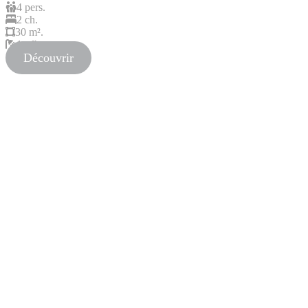
4 pers.
2 ch.
30 m².
1 sdb
Découvrir