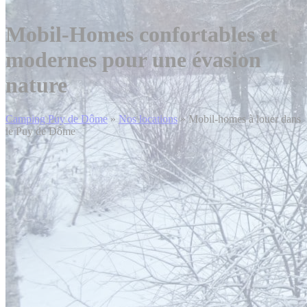
Mobil-Homes confortables et
modernes
pour une évasion
nature
Camping Puy de Dôme
»
Nos locations
»
Mobil-homes à louer dans
le Puy de Dôme