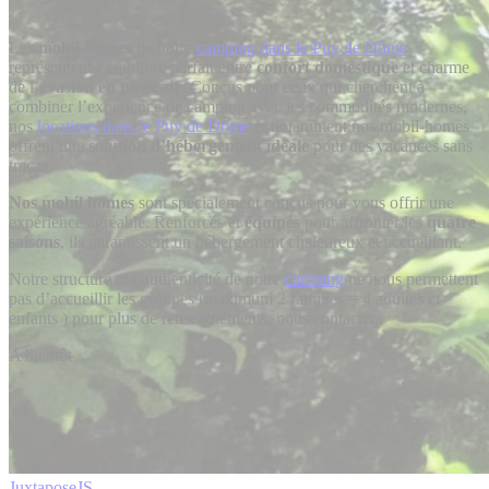
Les
mobil-homes
de notre
camping dans le Puy de Dôme
représentent l’équilibre parfait entre
confort domestique
et charme
de l’
évasion en plein air
. Conçus pour ceux qui cherchent à
combiner l’expérience de camping avec les commodités modernes,
nos
locations dans le Puy de Dôme
et notamment nos mobil-homes
offrent une
solution d’hébergement idéale
pour des vacances sans
tracas.
Nos mobil homes
sont spécialement conçus pour vous offrir une
expérience agréable. Renforcés et
équipés
pour affronter les
quatre
saisons
, ils garantissent un hébergement chaleureux et accueillant.
Notre structure et l’authenticité de notre
camping
ne nous permettent
pas d’accueillir les groupes (maximum 2 familles = 4 adultes et
enfants ) pour plus de renseignements, nous contacter.
A bientôt
JuxtaposeJS