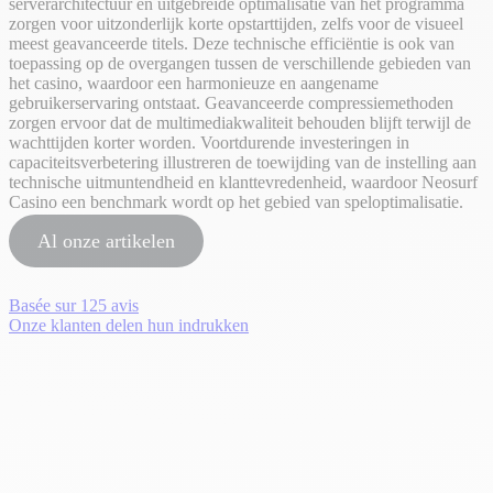
serverarchitectuur en uitgebreide optimalisatie van het programma
zorgen voor uitzonderlijk korte opstarttijden, zelfs voor de visueel
meest geavanceerde titels. Deze technische efficiëntie is ook van
toepassing op de overgangen tussen de verschillende gebieden van
het casino, waardoor een harmonieuze en aangename
gebruikerservaring ontstaat. Geavanceerde compressiemethoden
zorgen ervoor dat de multimediakwaliteit behouden blijft terwijl de
wachttijden korter worden. Voortdurende investeringen in
capaciteitsverbetering illustreren de toewijding van de instelling aan
technische uitmuntendheid en klanttevredenheid, waardoor Neosurf
Casino een benchmark wordt op het gebied van speloptimalisatie.
Al onze artikelen
Basée sur
125 avis
Onze klanten delen hun indrukken