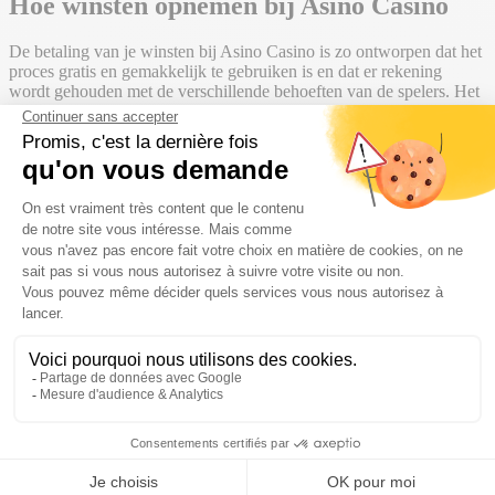
Hoe winsten opnemen bij Asino Casino
De betaling van je winsten bij Asino Casino is zo ontworpen dat het
proces gratis en gemakkelijk te gebruiken is en dat er rekening
wordt gehouden met de verschillende behoeften van de spelers. Het
casino biedt een breed scala aan aanbiedingen en verschillende
betalingsmethoden. Hier vind je een eenvoudige stap-voor-stap
handleiding voor het berekenen van je winsten:
Melden Sie sich bei Ihrem Asino Casino Konto an und gehen
Sie zum Bereich “Kasse” oder “Banking”.
Klik op “Auszahlung” en wählen Sie Ihre bevorzugte
Zahlungsmethode.
Geben Sie den auszuzahlenden Betrag ein und folgen Sie den
Anweisungen auf dem Bildschirm.
Voer de identiteitscontrole uit als de veiligheidsrichtlijnen dit
vereisen.
Bestätigen Sie Ihren Auszahlungsantrag. De meeste
opdrachten worden binnen 24-48 minuten uitgevoerd.
Deze onverbeterlijke criteria zijn van belang voor Asino Casino,
omdat ze een transparante en efficiënte Auszahlungserfahrung
mogelijk maken.
Betaalt Asino Casino echt geld uit?