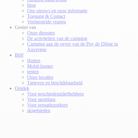
blog
Ons nieuws en onze informatie
Toegang & Contact
Veelgestelde vragen
Geniet van
Onze diensten
De activiteiten van de camping
Camping aan de oever van de Puy de Dôme in
Auvergne
Blijf
Hutten
Mobil-homes
tenten
Onze locaties
Tarieven en beschikbaarheid
Ontdek
Voor geschiedenisliefhebbers
Voor sportfans
Voor sensatiezoekers
skigebieden