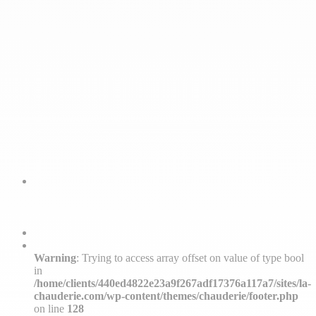
Warning
: Trying to access array offset on value of type bool
in
/home/clients/440ed4822e23a9f267adf17376a117a7/sites/la-
chauderie.com/wp-content/themes/chauderie/footer.php
on line
128