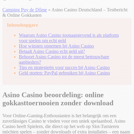
Camping Puy de Dôme
»
Asino Casino Deutschland – Testbericht
& Online Gokkasten
Inhoudsopgave
Waarom Asino Casino toonaangevend is als platform
voor spelen om echt geld
Hoe winsten opnemen bij Asino Casino
Betaalt Asino Casino echt geld uit?
Behoort Asino Casino tot de meest betrouwbare
aanbieders?
Tips en strategieën voor succes bij Asino Casino
Geld storten: PayPal gebruiken bij Asino Casino
Asino Casino beoordeling: online
gokkasttoernooien zonder download
Voor Online-Gaming-Enthousiasten is het belangrijk om een
zuverlässiges Casino te vinden voor een uniek spelaanbod. Asino
Casino heeft Spielern, die direct op het web op Slot-Turnieren
möchten spelen – zonder downloads of extra installaties – een naam