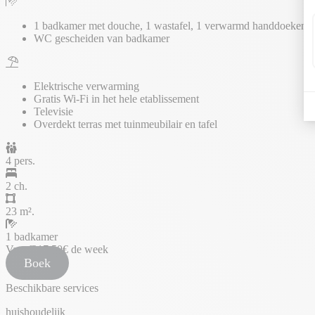
1 badkamer met douche, 1 wastafel, 1 verwarmd handdoekenre
WC gescheiden van badkamer
Elektrische verwarming
Gratis Wi-Fi in het hele etablissement
Televisie
Overdekt terras met tuinmeubilair en tafel
4 pers.
2 ch.
23 m².
1 badkamer
Vanaf
217.50€
de week
Boek
Beschikbare services
huishoudelijk