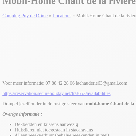
Mobil-Home Chant de la rivièr
Camping Puy de Dôme
»
Locations
»
Mobil-Home Chant de la rivièr
Voor meer informatie: 07 88 42 28 06 lachauderie63@gmail.com
https://reservation.secureholiday.net/fr/3653/availabilities
Dompel jezelf onder in de rustige sfeer van
mobi-home Chant de la 
Overige informatie :
Dekbedden en kussens aanwezig
Huisdieren niet toegestaan in stacaravans
Alleen weekverhuur (behalve weekenden in mei)