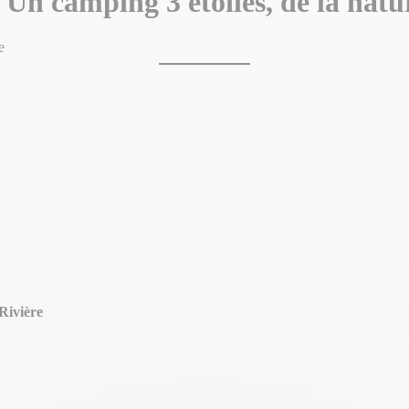
e
Un camping 3 étoiles, de la nature
e
Rivière