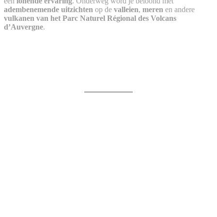
een
lonende ervaring
. Onderweg word je beloond met
adembenemende uitzichten
op de
valleien
,
meren
en andere
vulkanen van het Parc Naturel Régional des Volcans
d’Auvergne
.