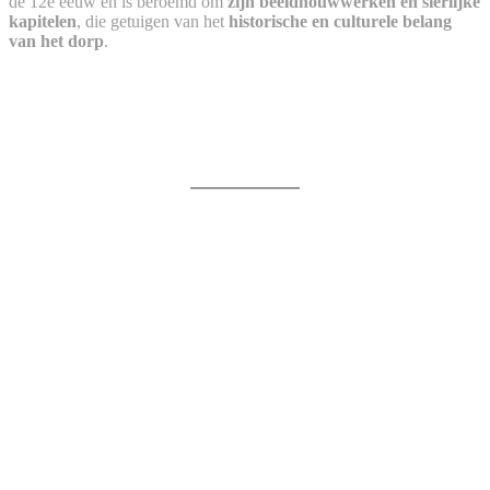
de 12e eeuw en is beroemd om
zijn beeldhouwwerken en sierlijke
kapitelen
, die getuigen van het
historische en culturele belang
van het dorp
.