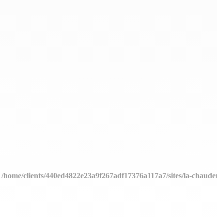
n
/home/clients/440ed4822e23a9f267adf17376a117a7/sites/la-chaude