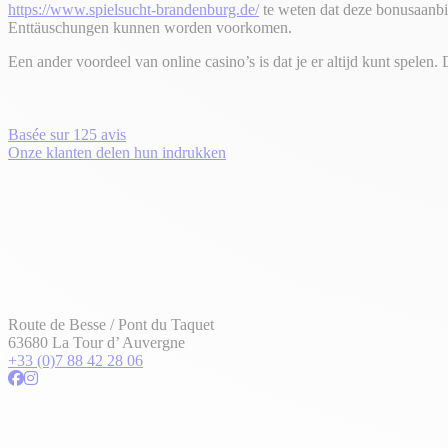
https://www.spielsucht-brandenburg.de/
te weten dat deze bonusaanbie
Enttäuschungen kunnen worden voorkomen.
Een ander voordeel van online casino’s is dat je er altijd kunt spelen
Basée sur
125 avis
Onze klanten delen hun indrukken
Route de Besse / Pont du Taquet
63680 La Tour d’ Auvergne
+33 (0)7 88 42 28 06