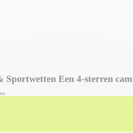
& Sportwetten
Een 4-sterren camp
ten