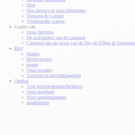
blog
Ons nieuws en onze informatie
Toegang & Contact
Veelgestelde vragen
Geniet van
Onze diensten
De activiteiten van de camping
Camping aan de oever van de Puy de Dôme in Auvergn
Blijf
Hutten
Mobil-homes
tenten
Onze locaties
Tarieven en beschikbaarheid
Ontdek
Voor geschiedenisliefhebbers
Voor sportfans
Voor sensatiezoekers
skigebieden