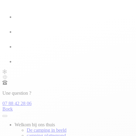
Une question ?
07 88 42 28 06
Boek
Welkom bij ons thuis
De camping in beeld
camping plattegrond