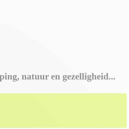
ing, natuur en gezelligheid...