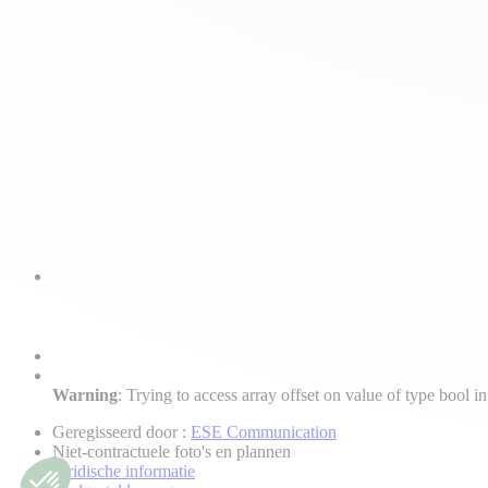
Warning
: Trying to access array offset on value of type bool i
Geregisseerd door :
ESE Communication
Niet-contractuele foto's en plannen
Juridische informatie