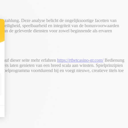
inzahlung. Deze analyse belicht de ongelijksoortige facetten van
 veiligheid, speelbaarheid en integriteit van de bonusvoorwaarden
d van de geleverde diensten voor zowel beginnende als ervaren
e auf dieser seite mehr erfahren
https://rtbetcasino-gr.com/
Bedienung
elers laten genieten van een breed scala aan winsten. Spielprinzipien
n spelprogramma voortdurend bij en voegt nieuwe, creatieve titels toe