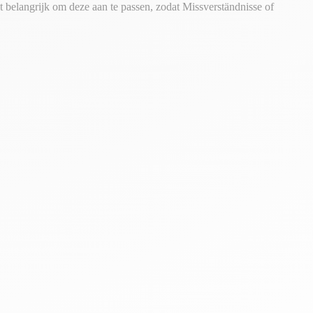
 belangrijk om deze aan te passen, zodat Missverständnisse of