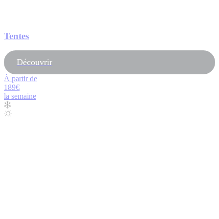
Tentes
Découvrir
À partir de
189€
la semaine