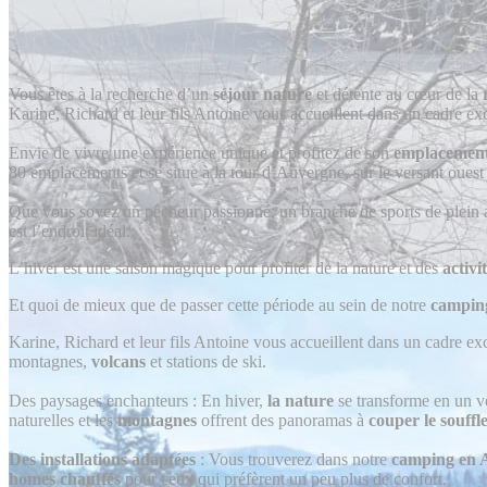
Vous êtes à la recherche d’un
séjour nature
et détente au cœur de la
Karine, Richard et leur fils Antoine vous accueillent dans un cadre ex
Envie de vivre une expérience unique et profitez de son
emplacement 
80 emplacements et se situe à la tour d’Auvergne, sur le versant oues
Que vous soyez un pêcheur passionné, un branché de sports de plein a
est l’endroit idéal.
L’hiver est une saison magique pour profiter de la nature et des
activi
Et quoi de mieux que de passer cette période au sein de notre
campin
Karine, Richard et leur fils Antoine vous accueillent dans un cadre exc
montagnes,
volcans
et stations de ski.
Des paysages enchanteurs : En hiver,
la nature
se transforme en un vé
naturelles et les
montagnes
offrent des panoramas à
couper le souffl
Des installations adaptées
: Vous trouverez dans notre
camping en 
homes chauffés
pour ceux qui préfèrent un peu plus de confort.