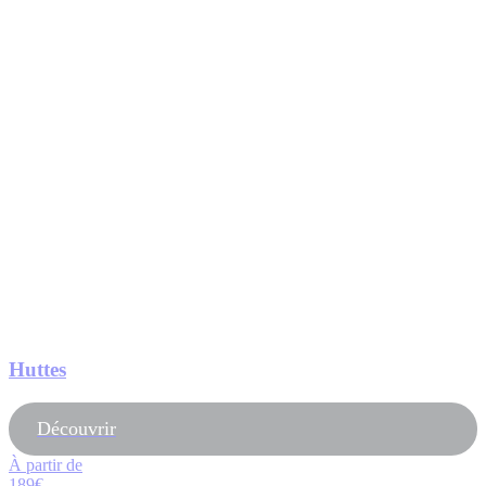
Huttes
Découvrir
À partir de
189€