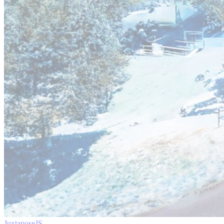
JuxtaposeJS