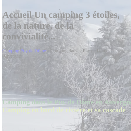
Accueil
Un camping 3 étoiles,
de la nature, de la
convivialité...
Camping Puy de Dôme
»
Camping dans le Puy de Dôme en
Auvergne
Camping dans le Puy de Dôme en Auvergn
Camping en bord de rivière et sa cascade