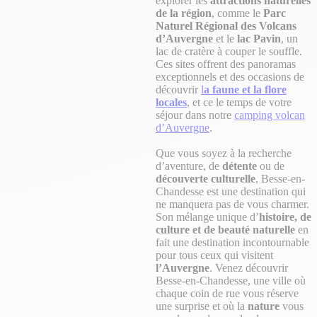
explorer les
attractions naturelles
de la région
, comme le
Parc
Naturel Régional des Volcans
d’Auvergne
et le
lac Pavin
, un
lac de cratère à couper le souffle.
Ces sites offrent des panoramas
exceptionnels et des occasions de
découvrir
l
a faune et la flore
locales
, et ce le temps de votre
séjour dans notre
camping volcan
d’Auvergne
.
Que vous soyez à la recherche
d’aventure, de
détente
ou de
découverte culturelle
, Besse-en-
Chandesse est une destination qui
ne manquera pas de vous charmer.
Son mélange unique d’
histoire, de
culture et de beauté naturelle
en
fait une destination incontournable
pour tous ceux qui visitent
l’Auvergne
. Venez découvrir
Besse-en-Chandesse, une ville où
chaque coin de rue vous réserve
une surprise et où la
nature
vous