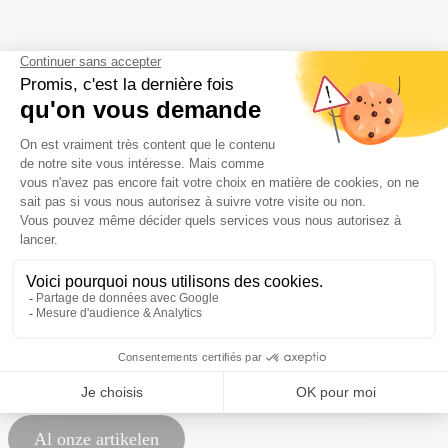
123
Een 4-sterren camping,
natuur en gezelligheid...
Camping Puy de Dôme
»
123
123123
Al onze artikelen