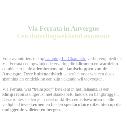
Via Ferrata in Auvergne
Een duizelingwekkend avontuur
Voor avonturiers die op
camping La Chauderie
verblijven, biedt de
Via Ferrata een opwindende ervaring die
klimmen
en
wandelen
combineert in de
adembenemende landschappen van de
Auvergne
. Deze
buitenactiviteit
is perfect voor wie een dosis
spanning en ontdekking aan zijn vakantie wil toevoegen.
Via Ferrata, wat “treinspoor” betekent in het Italiaans, is een
klimparcours
uitgerust met staalkabels, ladders en hangbruggen.
Deze routes stellen je in staat om
kliffen
en
rotswanden
in alle
veiligheid te
verkennen
en bieden
spectaculaire uitzichten op de
omliggende valleien en bergen
.