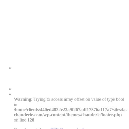
Warning
: Trying to access array offset on value of type bool
in
/home/clients/440ed4822e23a9f267adf17376a117a7/sites/la-
chauderie.com/wp-content/themes/chauderie/footer.php
on line
128