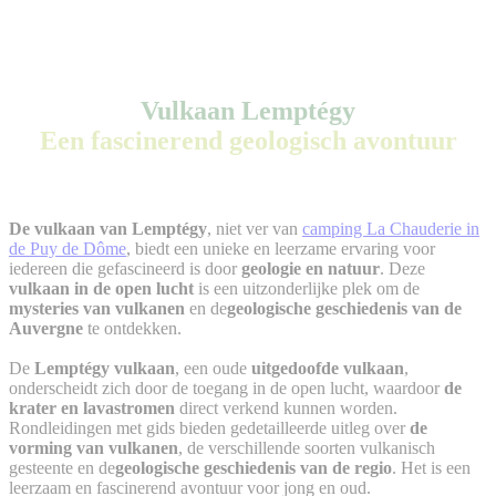
Vulkaan Lemptégy
Een fascinerend geologisch avontuur
De vulkaan van Lemptégy
, niet ver van
camping La Chauderie in
de Puy de Dôme
, biedt een unieke en leerzame ervaring voor
iedereen die gefascineerd is door
geologie en natuur
. Deze
vulkaan in de open lucht
is een uitzonderlijke plek om de
mysteries van vulkanen
en de
geologische geschiedenis van de
Auvergne
te ontdekken.
De
Lemptégy vulkaan
, een oude
uitgedoofde vulkaan
,
onderscheidt zich door de toegang in de open lucht, waardoor
de
krater en lavastromen
direct verkend kunnen worden.
Rondleidingen met gids bieden gedetailleerde uitleg over
de
vorming van vulkanen
, de verschillende soorten vulkanisch
gesteente en de
geologische geschiedenis van de regio
. Het is een
leerzaam en fascinerend avontuur voor jong en oud.