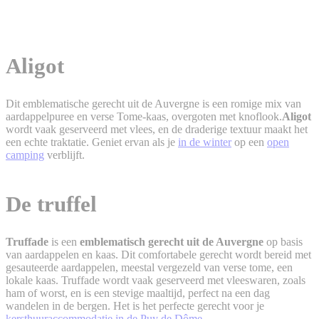
Aligot
Dit emblematische gerecht uit de Auvergne is een romige mix van
aardappelpuree en verse Tome-kaas, overgoten met knoflook.
Aligot
wordt vaak geserveerd met vlees, en de draderige textuur maakt het
een echte traktatie. Geniet ervan als je
in de winter
op een
open
camping
verblijft.
De truffel
Truffade
is een
emblematisch gerecht uit de Auvergne
op basis
van aardappelen en kaas. Dit comfortabele gerecht wordt bereid met
gesauteerde aardappelen, meestal vergezeld van verse tome, een
lokale kaas. Truffade wordt vaak geserveerd met vleeswaren, zoals
ham of worst, en is een stevige maaltijd, perfect na een dag
wandelen in de bergen. Het is het perfecte gerecht voor je
kersthuuraccommodatie in de Puy de Dôme
.