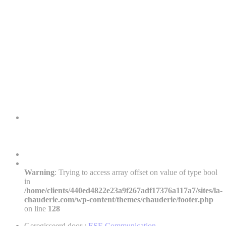
Warning
: Trying to access array offset on value of type bool
in
/home/clients/440ed4822e23a9f267adf17376a117a7/sites/la-
chauderie.com/wp-content/themes/chauderie/footer.php
on line
128
Geregisseerd door :
ESE Communication