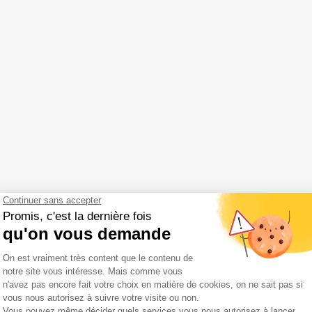
in Puy de Dôme
 landschap, deel te nemen aan activiteiten zoals skiën of sneeuwschoen