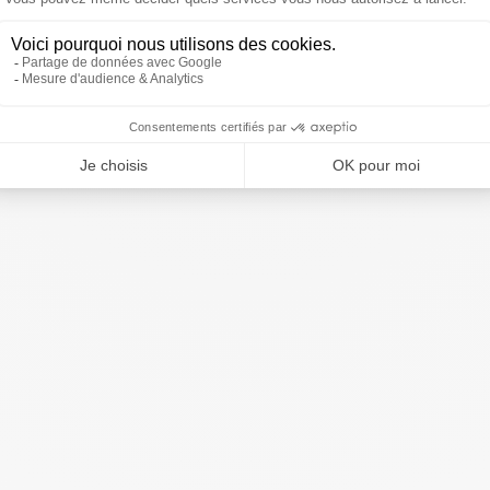
bruarivakantie.
(precieze data variëren per jaar).
r van een rivier en vlakbij het Sancy-massief en de vulkanen van de A
genieten van een prachtige natuurlijke omgeving met rivieren, meren, b
Rhône-Alpes
!