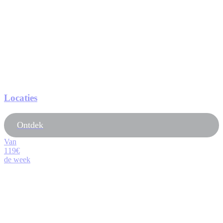
Locaties
Ontdek
Van
119€
de week