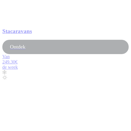
Stacaravans
Ontdek
Van
249.30€
de week