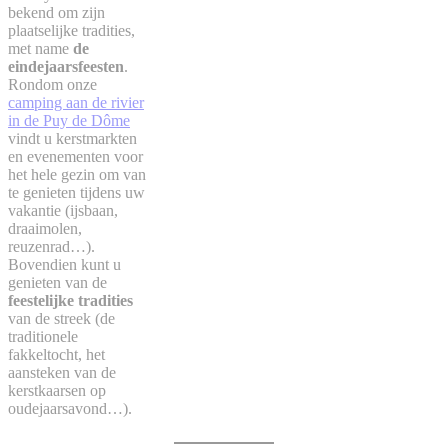
bekend om zijn
plaatselijke tradities,
met name
de
eindejaarsfeesten
.
Rondom onze
camping aan de rivier
in de Puy de Dôme
vindt u kerstmarkten
en evenementen voor
het hele gezin om van
te genieten tijdens uw
vakantie (ijsbaan,
draaimolen,
reuzenrad…).
Bovendien kunt u
genieten van de
feestelijke tradities
van de streek (de
traditionele
fakkeltocht, het
aansteken van de
kerstkaarsen op
oudejaarsavond…).