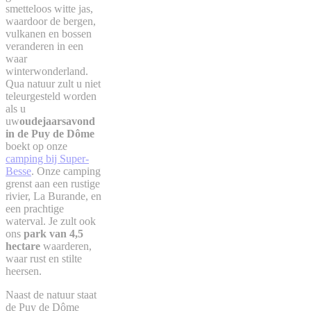
smetteloos witte jas,
waardoor de bergen,
vulkanen en bossen
veranderen in een
waar
winterwonderland.
Qua natuur zult u niet
teleurgesteld worden
als u
uw
oudejaarsavond
in de Puy de Dôme
boekt op onze
camping bij Super-
Besse
. Onze camping
grenst aan een rustige
rivier, La Burande, en
een prachtige
waterval. Je zult ook
ons
park van 4,5
hectare
waarderen,
waar rust en stilte
heersen.
Naast de natuur staat
de Puy de Dôme