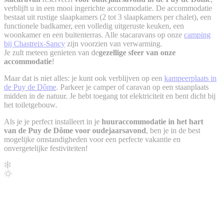
verblijft u in een mooi ingerichte accommodatie. De accommodatie
bestaat uit rustige slaapkamers (2 tot 3 slaapkamers per chalet), een
functionele badkamer, een volledig uitgeruste keuken, een
woonkamer en een buitenterras. Alle stacaravans op onze
camping
bij Chastreix-Sancy
zijn voorzien van verwarming.
Je zult meteen genieten van de
gezellige sfeer van onze
accommodatie
!
Maar dat is niet alles: je kunt ook verblijven op een
kampeerplaats in
de Puy de Dôme
. Parkeer je camper of caravan op een staanplaats
midden in de natuur. Je hebt toegang tot elektriciteit en bent dicht bij
het toiletgebouw.
Als je je perfect installeert in je
huuraccommodatie in het hart
van de Puy de Dôme voor oudejaarsavond
, ben je in de best
mogelijke omstandigheden voor een perfecte vakantie en
onvergetelijke festiviteiten!