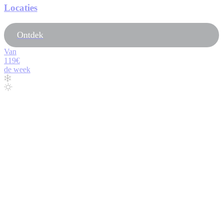
Locaties
Ontdek
Van
119€
de week