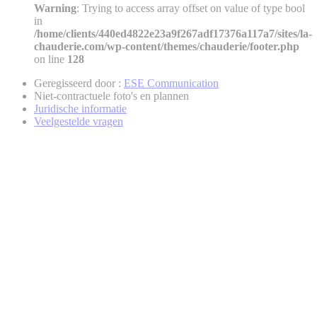
Warning
: Trying to access array offset on value of type bool
in
/home/clients/440ed4822e23a9f267adf17376a117a7/sites/la-
chauderie.com/wp-content/themes/chauderie/footer.php
on line
128
Geregisseerd door :
ESE Communication
Niet-contractuele foto's en plannen
Juridische informatie
Veelgestelde vragen