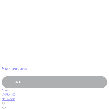
Stacaravans
Ontdek
Van
249.30€
de week