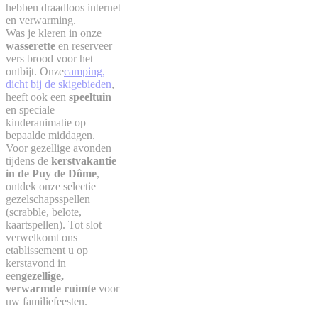
hebben draadloos internet
en verwarming.
Was je kleren in onze
wasserette
en reserveer
vers brood voor het
ontbijt. Onze
camping,
dicht bij de skigebieden
,
heeft ook een
speeltuin
en speciale
kinderanimatie op
bepaalde middagen.
Voor gezellige avonden
tijdens de
kerstvakantie
in de Puy de Dôme
,
ontdek onze selectie
gezelschapsspellen
(scrabble, belote,
kaartspellen). Tot slot
verwelkomt ons
etablissement u op
kerstavond in
een
gezellige,
verwarmde ruimte
voor
uw familiefeesten.