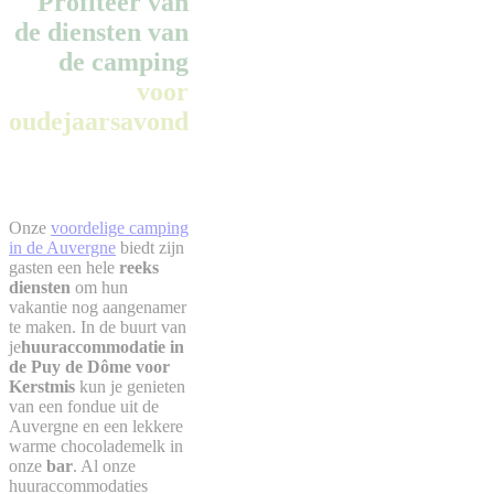
Profiteer van
de diensten van
de camping
voor
oudejaarsavond
Onze
voordelige camping
in de Auvergne
biedt zijn
gasten een hele
reeks
diensten
om hun
vakantie nog aangenamer
te maken. In de buurt van
je
huuraccommodatie in
de Puy de Dôme voor
Kerstmis
kun je genieten
van een fondue uit de
Auvergne en een lekkere
warme chocolademelk in
onze
bar
. Al onze
huuraccommodaties