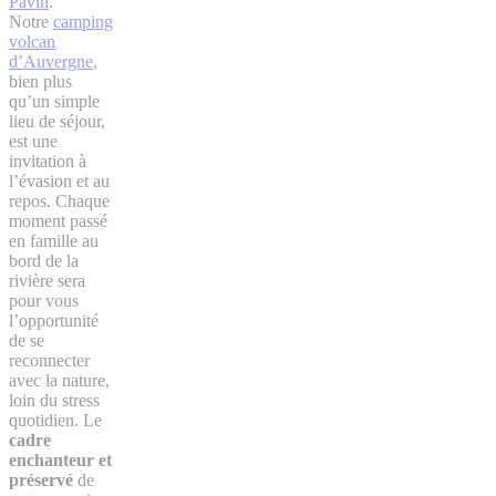
Pavin
.
Notre
camping
volcan
d’Auvergne
,
bien plus
qu’un simple
lieu de séjour,
est une
invitation à
l’évasion et au
repos. Chaque
moment passé
en famille au
bord de la
rivière sera
pour vous
l’opportunité
de se
reconnecter
avec la nature,
loin du stress
quotidien. Le
cadre
enchanteur et
préservé
de