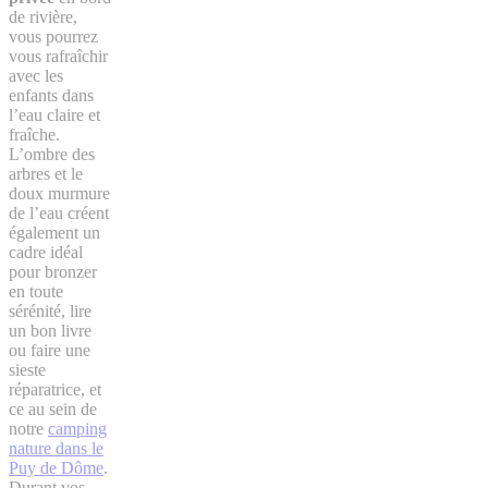
de rivière,
vous pourrez
vous rafraîchir
avec les
enfants dans
l’eau claire et
fraîche.
L’ombre des
arbres et le
doux murmure
de l’eau créent
également un
cadre idéal
pour bronzer
en toute
sérénité, lire
un bon livre
ou faire une
sieste
réparatrice, et
ce au sein de
notre
camping
nature dans le
Puy de Dôme
.
Durant vos