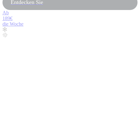
Entdecken Sie
Ab
189€
die Woche