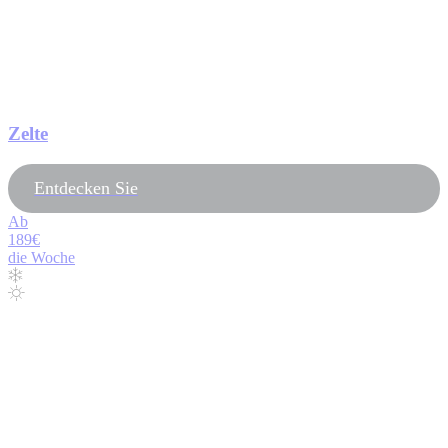
Zelte
Entdecken Sie
Ab
189€
die Woche