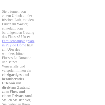
Sie träumen von
einem Urlaub an der
frischen Luft, mit den
Füßen im Wasser,
eingelullt vom
beruhigenden Gesang
des Flusses? Unser
Familiencampingplatz
in Puy de Dôme
liegt
am Ufer des
wunderschönen
Flusses La Burande
und seines
Wasserfalls und
verspricht Ihnen ein
einzigartiges und
bezauberndes
Erlebnis
mit
direktem Zugang
zum Fluss und
einem Privatstrand
.
Stellen Sie sich vor,
Sie beginnen Ihren