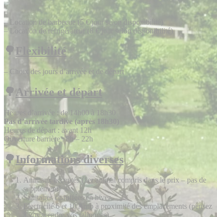
– Location de barbecue (5 €/jour selon disponibilité)
– Location de réfrigérateur (8 €/jour selon disponibilité)
🌳
Flexibilité
– Choix des jours d’arrivée et de départ
🌳
Arrivée et départ
Heures d’arrivée : de 14h00 à 18h30
Pas d’arrivée tardive (après 18h30)
Heures de départ : avant 12h
Ouverture barrière : 8h – 22h
🌳
Informations diverses
Animaux acceptés (1er animal compris dans le prix – pas de
supplément)
Sanitaires chauffées en hiver
Electricité 6 et 10 Amp à proximité des emplacements (pensez
à vos prendre vos rallonges)