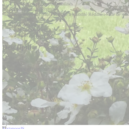
Certains emplacements stabilisés
Point d’eau à proximité
Aménagement pour Personne à Mobilité Réduite : Salle de
bain et WC
Aire de vidange
WIFI gratuit sur tout le camping
Taxe de séjour : 0.66 €
Descriptif
électricité 6 et 10 amp
Borne d’eau à proximité
Wifi gratuit sur tout le camping
6 pers.
JuxtaposeJS