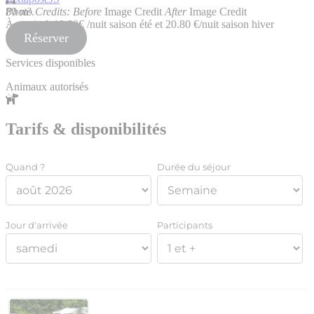
80 m².
Photo Credits:
Before
Image Credit
After
Image Credit
À partir de
18.80€
/nuit saison été et 20.80 €/nuit saison hiver
Réserver
Services disponibles
Animaux autorisés
Tarifs & disponibilités