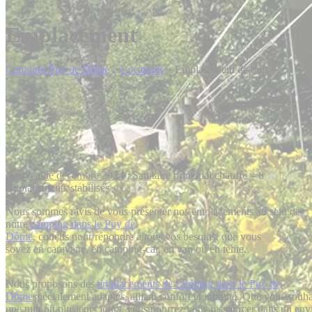
Emplacement
Camping Puy de Dôme
»
Locations
»
Emplacement de 80m²
Nouveauté décembre 2024
: Sanitaire principal chauffé – 8
emplacements stabilisés
Nous sommes ravis de vous présenter nos emplacements au sein de
notre
camping dans le Puy de
Dôme
, conçus pour répondre à tous vos besoins, que vous
soyez en caravane, en camping-car, en van ou en tente.
Nous proposons des
emplacements de camping dans le Puy de
Dôme
spécialement adaptés, alliant confort et intimité. Que vous souha
une nuit ou plusieurs jours, vous pourrez vous ressourcer dans un env