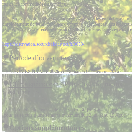
toutes les commodités du camping.
N’attendez plus pour vivre des moments inoubliables en pleine nature
emplacement de 80m²
dans notre camping et préparez-vous à découv
Dôme. Nous avons hâte de vous accueillir et de vous faire vivre une
https://reservation.secureholiday.net/fr/3653/
🌳
Période d’ouvertures
:
–
SAISON ESTIVALE 2026 :
du 8 mai au 9 septembre 2026
🌳
Offres spéciale
s : «Plus c’est tôt, moins
c’est cher ! »
– 15 % de réduction en cas de réservation 30 jours avant l’arrivée
(pour les séjours d’une semaine minimum du 12 juillet au 15 Août)
🌳
Options supplémentaires