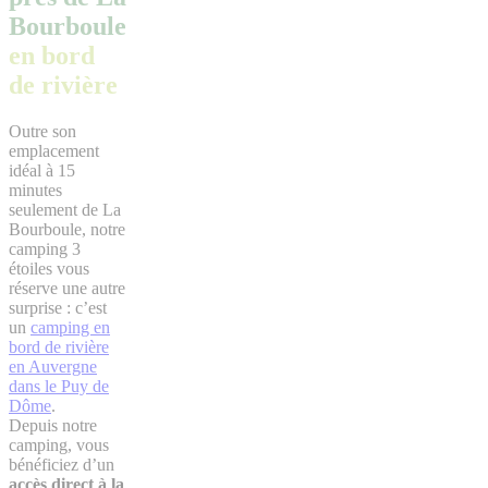
Bourboule
en bord
de rivière
Outre son
emplacement
idéal à 15
minutes
seulement de La
Bourboule, notre
camping 3
étoiles vous
réserve une autre
surprise : c’est
un
camping en
bord de rivière
en Auvergne
dans le Puy de
Dôme
.
Depuis notre
camping, vous
bénéficiez d’un
accès direct à la