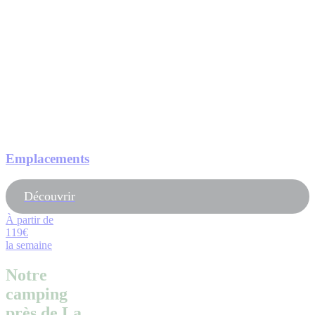
Emplacements
Découvrir
À partir de
119€
la semaine
Notre
camping
près de La