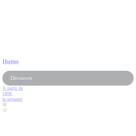
Huttes
Découvrir
À partir de
189€
la semaine