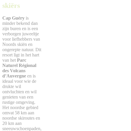
skiërs
Cap Guéry
is
minder bekend dan
zijn buren en is een
verborgen juweeltje
voor liefhebbers van
Noords skiën en
ongerepte natuur. Dit
resort ligt in het hart
van het
Parc
Naturel Régional
des Volcans
d’Auvergne
en is
ideaal voor wie de
drukte wil
ontvluchten en wil
genieten van een
rustige omgeving.
Het noordse gebied
omvat 58 km aan
noordse skiroutes en
20 km aan
sneeuwschoenpaden,