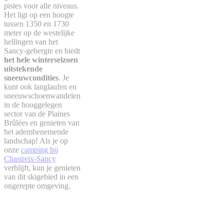
pistes voor alle niveaus.
Het ligt op een hoogte
tussen 1350 en 1730
meter op de westelijke
hellingen van het
Sancy-gebergte en biedt
het hele winterseizoen
uitstekende
sneeuwcondities
. Je
kunt ook langlaufen en
sneeuwschoenwandelen
in de hooggelegen
sector van de Plaines
Brûlées en genieten van
het adembenemende
landschap! Als je op
onze
camping bij
Chastreix-Sancy
verblijft, kun je genieten
van dit skigebied in een
ongerepte omgeving.