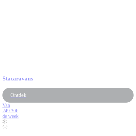
Stacaravans
Ontdek
Van
249.30€
de week