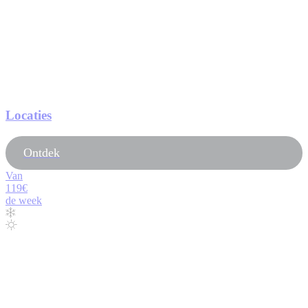
Locaties
Ontdek
Van
119€
de week