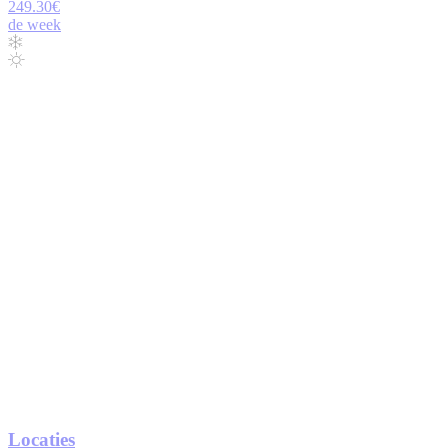
249.30€
de week
Locaties