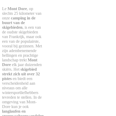
Le
Mont Dore
, op
slechts 25 kilometer van
onze
camping in de
buurt van de
skigebieden
, is een van
de oudste skigebieden
van Frankrijk, maar ook
een van de populairste,
vooral bij gezinnen. Met
zijn adembenemende
hellingen en prachtige
landschap trekt
Mont
Dore
elk jaar duizenden
skiërs. Het
skigebied
strekt zich uit over 32
pistes
en biedt een
verscheidenheid aan
niveaus om alle
wintersportliefhebbers
tevreden te stellen. In de
omgeving van Mont-
Dore kun je ook
langlaufen en
sneeuwschoenwandelen