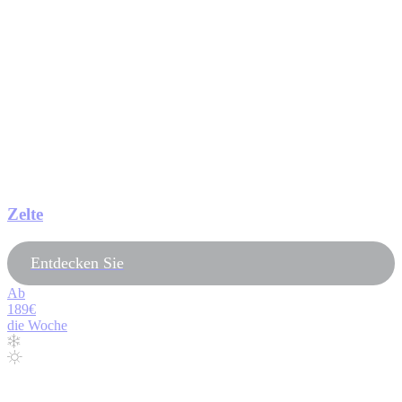
Zelte
Entdecken Sie
Ab
189€
die Woche