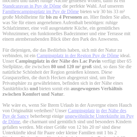
möchten und dabei ruhige Nächte genießen wollen, dann ist ein
Standcaravan in Puy de Dôme
die perfekte Wahl. Auf unserem
Familiencampingplatz im Puy de Dôme
bieten wir 30 bis 33 m²
große Mobilheime für
bis zu 4 Personen
an. Hier finden Sie alles,
was Sie für einen angenehmen Aufenthalt benötigen: ruhige
Schlafzimmer, eine voll ausgestattete Küche, ein gemütliches
Wohnzimmer, ein funktionelles Badezimmer und eine Terrasse mit
einem atemberaubenden Blick über den Park des Anwesens.
Für diejenigen, die das Bedürfnis haben, sich mit der Natur zu
verbinden, ist ein
Campingplatz in der Region Puy de Dôme
ideal.
Unser
Campingplatz in der Nähe des Lac Pavin
verfügt über 65
Stellplätze, die zwischen
80 und 120 m² groß
sind, so dass Sie die
natürliche Schönheit der Region genießen können. Diese
Grasparzellen, die durch Hecken abgegrenzt sind, um Ihre
Privatsphäre zu gewährleisten, befinden sich in der Nähe eines
Sanitärblocks
und
bieten somit ein
ausgewogenes Verhältnis
zwischen Komfort und Natur
.
Wie wäre es, wenn Sie Ihrem Urlaub in der Auvergne einen Hauch
von Originalität verleihen? Unser
Campingplatz
in
der Nähe des
Puy de Sancy
beherbergt einige
ungewöhnliche Unterkünfte im Puy
de Dôme
, die charmant und gemütlich sind und besonders Kindern
gefallen werden. Mit einer Größe von 12 bis 20 m² sind diese
Unterkünfte ideal für Paare oder kleine Familien mit 1 bis 2