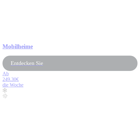
Mobilheime
Entdecken Sie
Ab
249.30€
die Woche