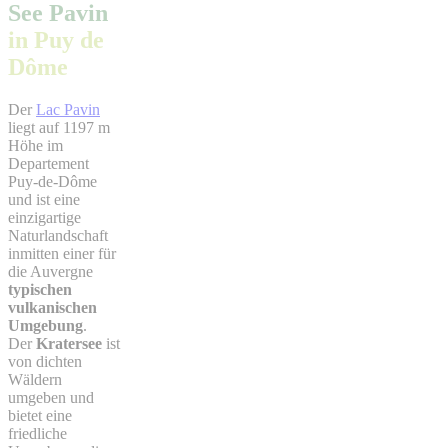
See Pavin
in Puy de
Dôme
Der
Lac Pavin
liegt auf 1197 m
Höhe im
Departement
Puy-de-Dôme
und ist eine
einzigartige
Naturlandschaft
inmitten einer für
die Auvergne
typischen
vulkanischen
Umgebung
.
Der
Kratersee
ist
von dichten
Wäldern
umgeben und
bietet eine
friedliche