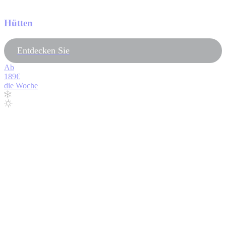
Hütten
Entdecken Sie
Ab
189€
die Woche