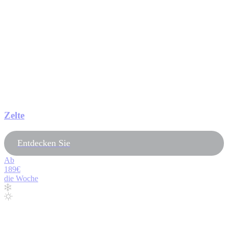
Zelte
Entdecken Sie
Ab
189€
die Woche