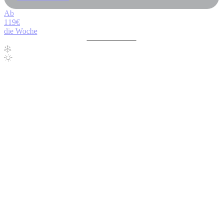
Ab
119€
die Woche