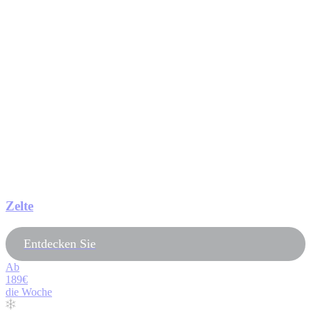
Zelte
Entdecken Sie
Ab
189€
die Woche