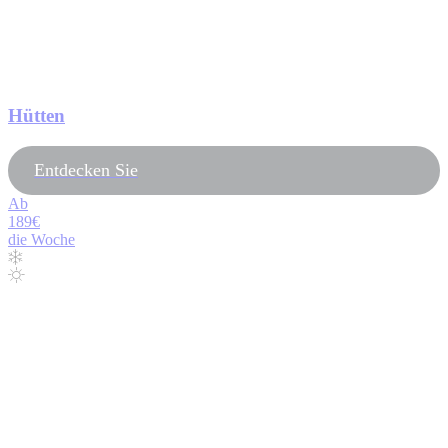
Hütten
Entdecken Sie
Ab
189€
die Woche