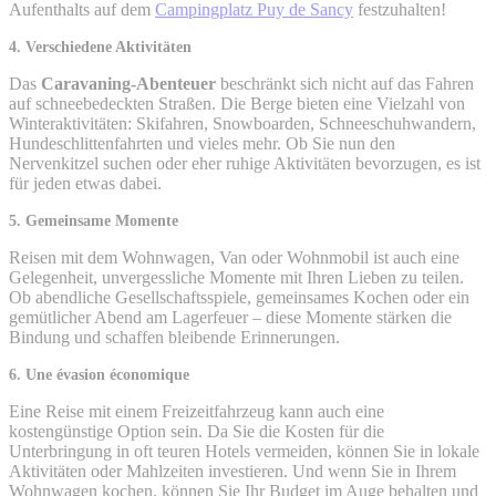
Aufenthalts auf dem
Campingplatz Puy de Sancy
festzuhalten!
4. Verschiedene Aktivitäten
Das
Caravaning-Abenteuer
beschränkt sich nicht auf das Fahren
auf schneebedeckten Straßen. Die Berge bieten eine Vielzahl von
Winteraktivitäten: Skifahren, Snowboarden, Schneeschuhwandern,
Hundeschlittenfahrten und vieles mehr. Ob Sie nun den
Nervenkitzel suchen oder eher ruhige Aktivitäten bevorzugen, es ist
für jeden etwas dabei.
5. Gemeinsame Momente
Reisen mit dem Wohnwagen, Van oder Wohnmobil ist auch eine
Gelegenheit, unvergessliche Momente mit Ihren Lieben zu teilen.
Ob abendliche Gesellschaftsspiele, gemeinsames Kochen oder ein
gemütlicher Abend am Lagerfeuer – diese Momente stärken die
Bindung und schaffen bleibende Erinnerungen.
6. Une évasion économique
Eine Reise mit einem Freizeitfahrzeug kann auch eine
kostengünstige Option sein. Da Sie die Kosten für die
Unterbringung in oft teuren Hotels vermeiden, können Sie in lokale
Aktivitäten oder Mahlzeiten investieren. Und wenn Sie in Ihrem
Wohnwagen kochen, können Sie Ihr Budget im Auge behalten und