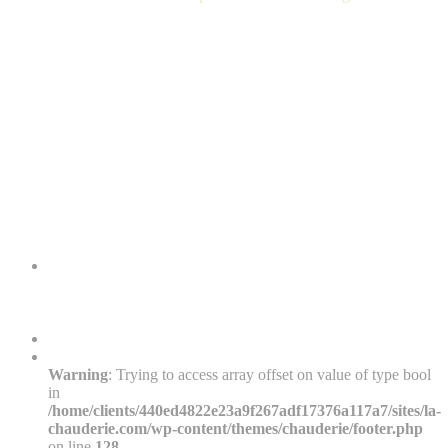
Warning
: Trying to access array offset on value of type bool
in
/home/clients/440ed4822e23a9f267adf17376a117a7/sites/la-
chauderie.com/wp-content/themes/chauderie/footer.php
on line
128