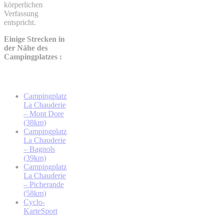
körperlichen
Verfassung
entspricht.
Einige Strecken in
der Nähe des
Campingplatzes :
Campingplatz
La Chauderie
– Mont Dore
(38km)
Campingplatz
La Chauderie
– Bagnols
(39km)
Campingplatz
La Chauderie
– Picherande
(58km)
Cyclo-
Karte
Sport