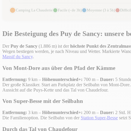
Camping La Chauderie
Facile (- de 3h)
Moyenne (3 à 5h)
Diffici
Die Besteigung des Puy de Sancy: unsere 
Der
Puy de Sancy
(1.886 m) ist der
höchste Punkt des Zentralmass
Wegen bestiegen werden, je nach Niveau und Wetter. Markierte Wande
Massif du Sancy
.
Von Mont-Dore aus über den Pfad der Kämme
Entfernung:
9 km –
Höhenunterschied+:
700 m –
Dauer:
5 Stund
Der große Klassiker. Start am Parkplatz der Seilbahn von Mont-Do
Aussicht auf die Puys-Kette und das Tal von Chaudefour.
Von Super-Besse mit der Seilbahn
Entfernung:
3 km –
Höhenunterschied+:
200 m –
Dauer:
2 Std. 
Die Familienoption. Die Seilbahn von der
Station Super-Besse
setzt S
Durch das Tal von Chaudefour