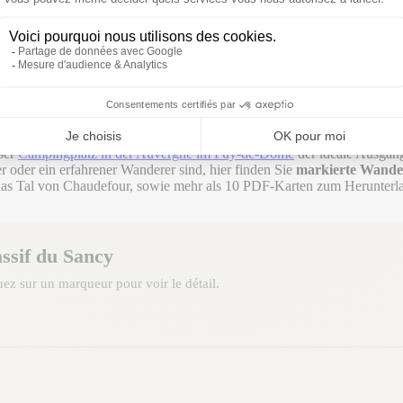
Wanderungen im Puy de Sancy
Direkt vom Campingplatz La Chauderie au
ser
Campingplatz in der Auvergne im Puy-de-Dôme
der ideale Ausgan
 oder ein erfahrener Wanderer sind, hier finden Sie
markierte Wander
as Tal von Chaudefour, sowie mehr als 10 PDF-Karten zum Herunterla
ssif du Sancy
ez sur un marqueur pour voir le détail.